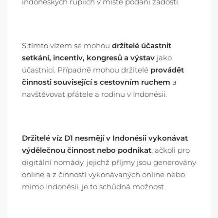
indonéských rupiích v místě podání žádosti.
S tímto vízem se mohou
držitelé
účastnit
setkání, incentiv, kongresů a výstav
jako
účastníci.
Případně mohou držitelé
provádět
činnosti související s cestovním ruchem
a
navštěvovat přátele
a rodinu v Indonésii.
Držitelé víz D1 nesmějí
v Indonésii vykonávat
výdělečnou činnost nebo podnikat
, ačkoli pro
digitální nomády, jejichž příjmy jsou generovány
online a z činností vykonávaných online nebo
mimo Indonésii, je to schůdná možnost.