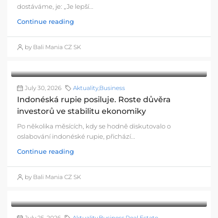
dostáváme, je: „Je lepší...
Continue reading
by Bali Mania CZ SK
July 30, 2026
Aktuality
,
Business
Indonéská rupie posiluje. Roste důvěra
investorů ve stabilitu ekonomiky
Po několika měsících, kdy se hodně diskutovalo o
oslabování indonéské rupie, přichází...
Continue reading
by Bali Mania CZ SK
July 25, 2026
Aktuality
,
Business
,
Real Estate