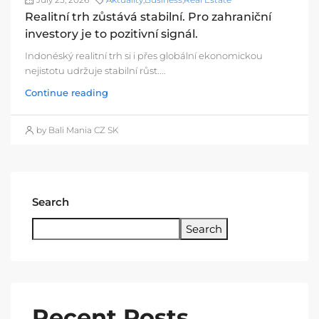
Realitní trh zůstává stabilní. Pro zahraniční
investory je to pozitivní signál.
Indonéský realitní trh si i přes globální ekonomickou
nejistotu udržuje stabilní růst....
Continue reading
by Bali Mania CZ SK
Search
Search
Recent Posts