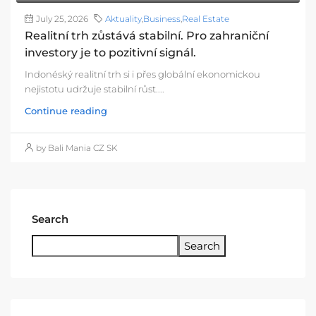
July 25, 2026
Aktuality
,
Business
,
Real Estate
Realitní trh zůstává stabilní. Pro zahraniční
investory je to pozitivní signál.
Indonéský realitní trh si i přes globální ekonomickou
nejistotu udržuje stabilní růst....
Continue reading
by Bali Mania CZ SK
Search
Search