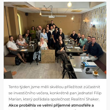
Tento týden jsme měli skvělou příležitost zúčastnit
se investičního večera, konkrétně pan jednatel Filip
Marian, který pořádala společnost Realitní Shaker.
Akce proběhla ve velmi příjemné atmosféře a