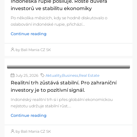
Indonéská rupie posiluje. Roste důvěra
investorů ve stabilitu ekonomiky
Po několika měsících, kdy se hodně diskutovalo o
oslabování indonéské rupie, přichází...
Continue reading
by Bali Mania CZ SK
July 25, 2026
Aktuality
,
Business
,
Real Estate
Realitní trh zůstává stabilní. Pro zahraniční
investory je to pozitivní signál.
Indonéský realitní trh si i přes globální ekonomickou
nejistotu udržuje stabilní růst....
Continue reading
by Bali Mania CZ SK