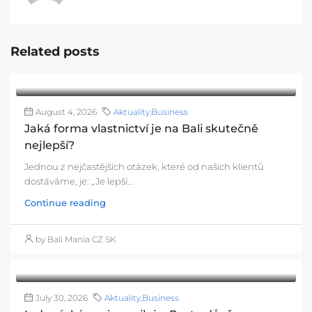
Related posts
August 4, 2026
Aktuality
,
Business
Jaká forma vlastnictví je na Bali skutečně
nejlepší?
Jednou z nejčastějších otázek, které od našich klientů
dostáváme, je: „Je lepší...
Continue reading
by Bali Mania CZ SK
July 30, 2026
Aktuality
,
Business