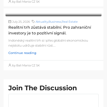
by Bali Mania CZ SK
July 25, 2026
Aktuality
,
Business
,
Real Estate
Realitní trh zůstává stabilní. Pro zahraniční
investory je to pozitivní signál.
Indonéský realitní trh si i přes globální ekonomickou
nejistotu udržuje stabilní růst....
Continue reading
by Bali Mania CZ SK
Join The Discussion