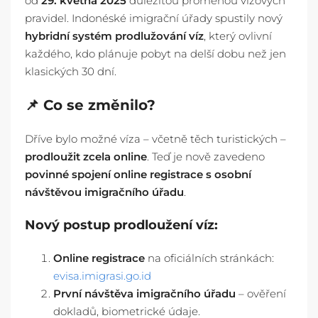
od
29. května 2025
důležitou proměnou vízových
pravidel. Indonéské imigrační úřady spustily nový
hybridní systém prodlužování víz
, který ovlivní
každého, kdo plánuje pobyt na delší dobu než jen
klasických 30 dní.
📌 Co se změnilo?
Dříve bylo možné víza – včetně těch turistických –
prodloužit zcela online
. Teď je nově zavedeno
povinné spojení online registrace s osobní
návštěvou imigračního úřadu
.
Nový postup prodloužení víz:
Online registrace
na oficiálních stránkách:
evisa.imigrasi.go.id
První návštěva imigračního úřadu
– ověření
dokladů, biometrické údaje.