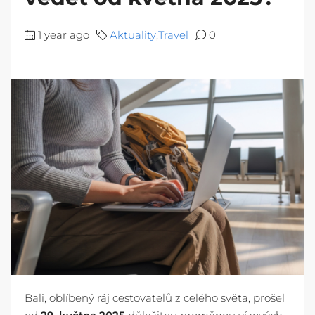
1 year ago
Aktuality
,
Travel
0
Bali, oblíbený ráj cestovatelů z celého světa, prošel