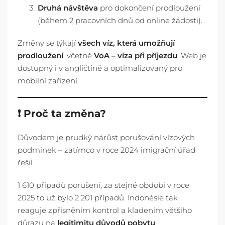
Druhá návštěva
pro dokončení prodloužení
(během 2 pracovních dnů od online žádosti).
Změny se týkají
všech víz, která umožňují
prodloužení
, včetně
VoA – víza při příjezdu
. Web je
dostupný i v angličtině a optimalizovaný pro
mobilní zařízení.
❗ Proč ta změna?
Důvodem je prudký nárůst porušování vízových
podmínek – zatímco v roce 2024 imigrační úřad
řešil
1 610 případů porušení, za stejné období v roce
2025 to už bylo 2 201 případů. Indonésie tak
reaguje zpřísněním kontrol a kladením většího
důrazu na
legitimitu důvodů pobytu
.