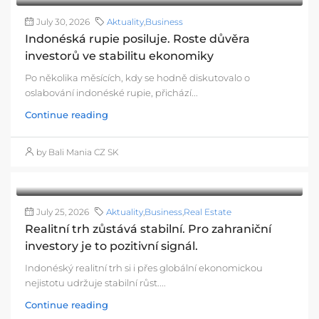
July 30, 2026
Aktuality
,
Business
Indonéská rupie posiluje. Roste důvěra
investorů ve stabilitu ekonomiky
Po několika měsících, kdy se hodně diskutovalo o
oslabování indonéské rupie, přichází...
Continue reading
by Bali Mania CZ SK
July 25, 2026
Aktuality
,
Business
,
Real Estate
Realitní trh zůstává stabilní. Pro zahraniční
investory je to pozitivní signál.
Indonéský realitní trh si i přes globální ekonomickou
nejistotu udržuje stabilní růst....
Continue reading