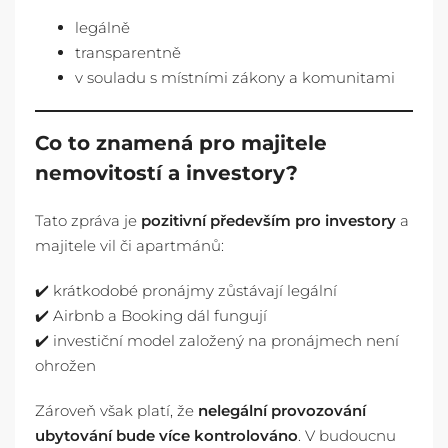
legálně
transparentně
v souladu s místními zákony a komunitami
Co to znamená pro majitele
nemovitostí a investory?
Tato zpráva je
pozitivní především pro investory
a
majitele vil či apartmánů:
✔️ krátkodobé pronájmy zůstávají legální
✔️ Airbnb a Booking dál fungují
✔️ investiční model založený na pronájmech není
ohrožen
Zároveň však platí, že
nelegální provozování
ubytování bude více kontrolováno
. V budoucnu