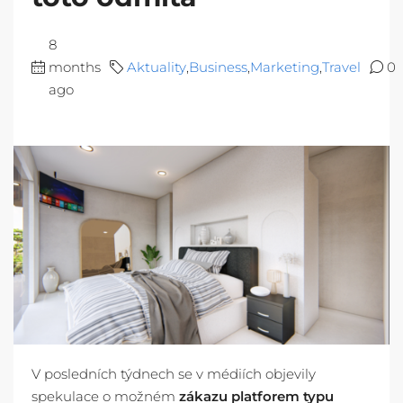
8
months
Aktuality
,
Business
,
Marketing
,
Travel
0
ago
V posledních týdnech se v médiích objevily
spekulace o možném
zákazu platforem typu