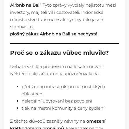
Airbnb na Bali
. Tyto zprávy vyvolaly nejistotu mezi
investory, majiteli vil i cestovateli. Indonéské
ministerstvo turismu však nyní vydalo jasné
stanovisko:
plošný zákaz Airbnb na Bali se nechystá.
Proč se o zákazu vůbec mluvilo?
Debata vznikla především na lokální úrovni.
Některé balijské autority upozorňovaly na:
přetíženou infrastrukturu v turistických
oblastech
nelegální ubytování bez povolení
tlak na místní komunity a ceny bydlení
Z těchto důvodů zazněly návrhy na
omezení
krátkodobých pronájmů
, které však nebyly