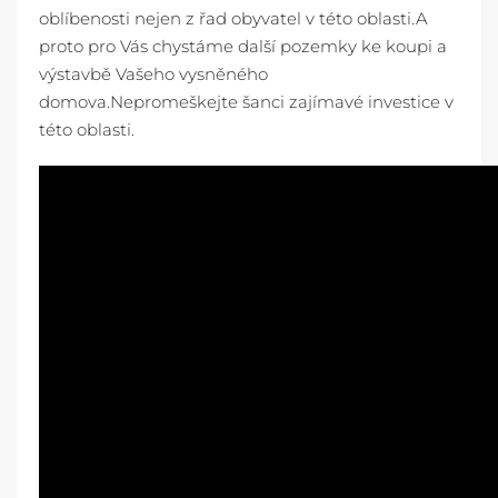
oblíbenosti nejen z řad obyvatel v této oblasti.A
proto pro Vás chystáme další pozemky ke koupi a
výstavbě Vašeho vysněného
domova.Nepromeškejte šanci zajímavé investice v
této oblasti.