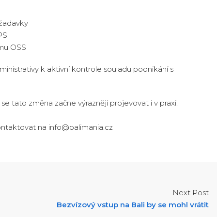
ožadavky
PS
tému OSS
nistrativy k aktivní kontrole souladu podnikání s
 tato změna začne výrazněji projevovat i v praxi.
ontaktovat na info@balimania.cz
Next Post
Bezvízový vstup na Bali by se mohl vrátit