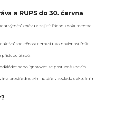
ráva a RUPS do 30. června
at výroční zprávu a zajistit řádnou dokumentaci
aktivní společnost nemusí tuto povinnost řešit.
přístupu úřadů.
dkládat nebo ignorovat, se postupně uzavírá.
na prostřednictvím notáře v souladu s aktuálními
y?