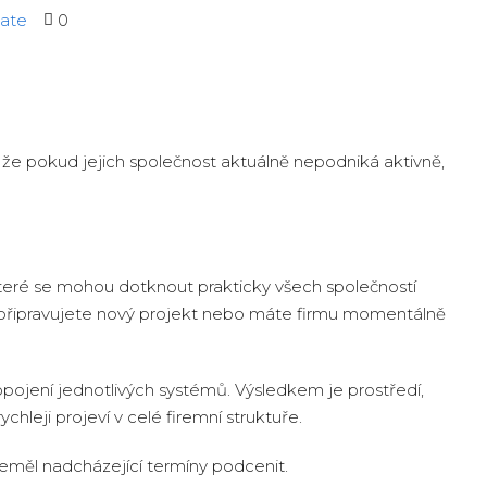
tate
0
, že pokud jejich společnost aktuálně nepodniká aktivně,
teré se mohou dotknout prakticky všech společností
 připravujete nový projekt nebo máte firmu momentálně
ropojení jednotlivých systémů. Výsledkem je prostředí,
hleji projeví v celé firemní struktuře.
neměl nadcházející termíny podcenit.