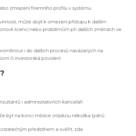
o zmrazení firemního profilu v systému.
vinnosti, může dojít k omezení přístupu k dalším
obnově licencí nebo problémům při dalších změnách ve
romítnout i do dalších procesů navázaných na
vní či investorská povolení.
s?
nzultantů i administrativních kanceláří.
že být na konci měsíce otázkou několika týdnů.
 dostatečným předstihem a ověřit, zda: