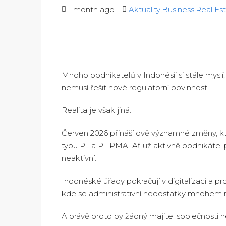
1 month ago
Aktuality
,
Business
,
Real Es
Mnoho podnikatelů v Indonésii si stále myslí
nemusí řešit nové regulatorní povinnosti.
Realita je však jiná.
Červen 2026 přináší dvě významné změny, k
typu PT a PT PMA. Ať už aktivně podnikáte,
neaktivní.
Indonéské úřady pokračují v digitalizaci a p
kde se administrativní nedostatky mnohem ryc
A právě proto by žádný majitel společnosti 