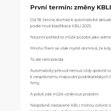
První termín: změny KBLI
Od 18. června dochází k automatické aktuali
podle nové klasifikace KBLI 2025.
Na první pohled to může působit jako adminis
Mnoho firem se však mylně domnívá, že když
To ale není pravda.
Automatický převod nemusí vždy správně od
k nesprávnému mapování podnikatelských čin
firmy.
A právě zde může vzniknout problém.
Nesprávně nastavené KBLI mohou ovlivnit opr