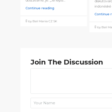
dostáváme, je: „Je lepší...
diskutoval
indonéské r
Continue reading
Continue 
by Bali Mania CZ SK
by Bali M
Join The Discussion