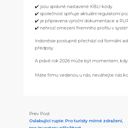
✔️ jsou správně nastavené KBLI kódy
✔️ společnost splňuje aktuální regulatorní p
✔️ je připravena výroční dokumentace a RU
✔️ nehrozí omezení firemního profilu v sys
Indonésie postupně přechází od formální admi
předpisy.
A právě rok 2026 může být momentem, kdy se
Máte firmu vedenou u nás, neváhejte nás k
Prev Post
Oslabující rupie: Pro turisty mírné zdražení,
pro investory příležitost