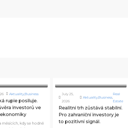
026
Aktuality
,
Business
July 25,
Real
Aktuality
,
Business
,
á rupie posiluje.
2026
Estate
věra investorů ve
Realitní trh zůstává stabilní.
u ekonomiky
Pro zahraniční investory je
to pozitivní signál.
a měsících, kdy se hodně