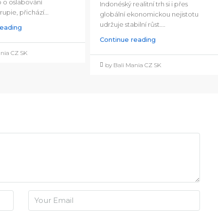
o o oslabování
Indonéský realitní trh si i přes
upie, přichází...
globální ekonomickou nejistotu
udržuje stabilní růst....
reading
Continue reading
ania CZ SK
by Bali Mania CZ SK