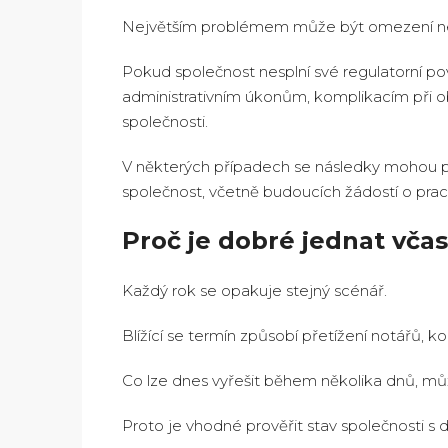
Největším problémem může být omezení neb
Pokud společnost nesplní své regulatorní po
administrativním úkonům, komplikacím při 
společnosti.
V některých případech se následky mohou p
společnost, včetně budoucích žádostí o praco
Proč je dobré jednat vča
Každý rok se opakuje stejný scénář.
Blížící se termín způsobí přetížení notářů, ko
Co lze dnes vyřešit během několika dnů, mů
Proto je vhodné prověřit stav společnosti s