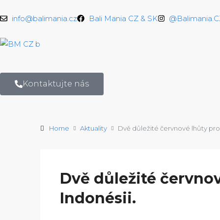
info@balimania.cz
Bali Mania CZ & SK
@Balimania.
Kontaktujte nás
Home
Aktuality
Dvě důležité červnové lhůty pro 
Dvě důležité červnov
Indonésii.