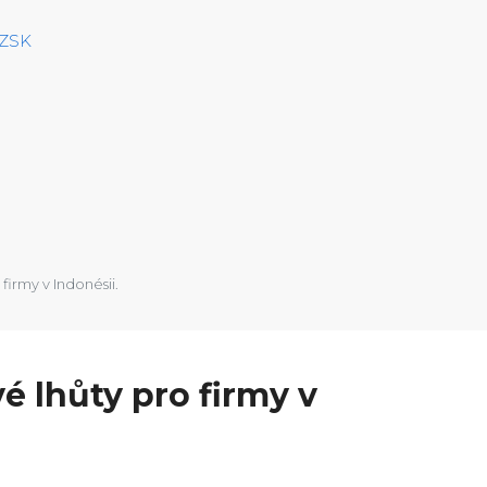
CZSK
firmy v Indonésii.
é lhůty pro firmy v