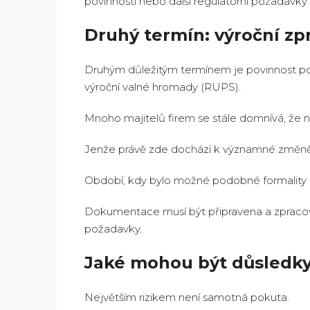
povinnosti nebo další regulatorní požadavky.
Druhý termín: výroční zp
Druhým důležitým termínem je povinnost pod
výroční valné hromady (RUPS).
Mnoho majitelů firem se stále domnívá, že ne
Jenže právě zde dochází k významné změně 
Období, kdy bylo možné podobné formality o
Dokumentace musí být připravena a zpracová
požadavky.
Jaké mohou být důsledk
Největším rizikem není samotná pokuta.