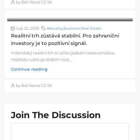
by Bali Mania CZ SK
July 25, 2026
Aktuality
,
Business
,
Real Estate
Realitní trh zůstává stabilní. Pro zahraniční
investory je to pozitivní signál.
Indonéský realitní trh si i přes globální ekonomickou
nejistotu udržuje stabilní růst....
Continue reading
by Bali Mania CZ SK
Join The Discussion