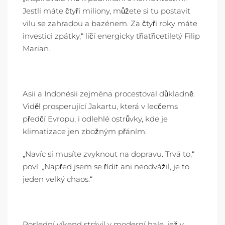
Jestli máte čtyři miliony, můžete si tu postavit
vilu se zahradou a bazénem. Za čtyři roky máte
investici zpátky,“ líčí energicky třiatřicetiletý Filip
Marian.
Asii a Indonésii zejména procestoval důkladně.
Viděl prosperující Jakartu, která v lecčems
předčí Evropu, i odlehlé ostrůvky, kde je
klimatizace jen zbožným přáním.
„Navíc si musíte zvyknout na dopravu. Trvá to,“
poví. „Napřed jsem se řídit ani neodvážil, je to
jeden velký chaos.“
Poslední víkend strávil v moderní hale, jež v