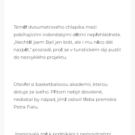
Téměř dvoumetrového chlapíka mezi
pobíhajícími indonéskými dětmi nepřehlédnete.
„Nechtěl jsem Bali jen brát, ale i mu něco dát
nazpět,“ prozradí, proč se v turistickém ráji pustil
do nezvyklého projektu.
Otevřel si basketbalovou akademii, kterou
dotuje ze svého. Přitom nebýt dovolené,
nedostal by nápad, jímž oslovil třeba premiéra
Petra Fialu.
„Inspirovala mě k podnikání s nemovitostmi.