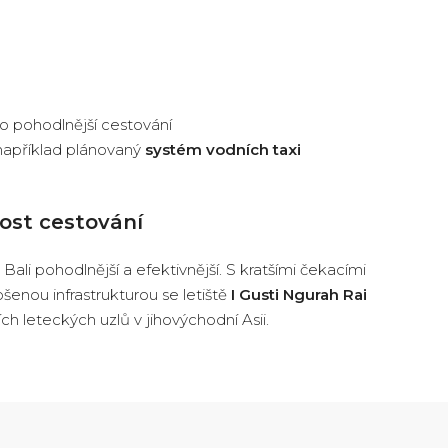
o pohodlnější cestování
například plánovaný
systém vodních taxi
nost cestování
ali pohodlnější a efektivnější. S kratšími čekacími
šenou infrastrukturou se letiště
I Gusti Ngurah Rai
h leteckých uzlů v jihovýchodní Asii.