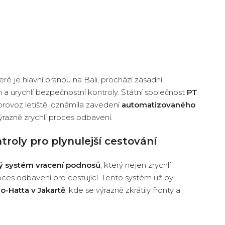
teré je hlavní branou na Bali, prochází zásadní
h a urychlí bezpečnostní kontroly. Státní společnost
PT
rovoz letiště, oznámila zavedení
automatizovaného
výrazně zrychlí proces odbavení.
troly pro plynulejší cestování
ý systém vracení podnosů
, který nejen zrychlí
oces odbavení pro cestující. Tento systém už byl
no-Hatta v Jakartě
, kde se výrazně zkrátily fronty a