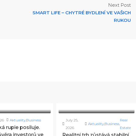
Next Post
SMART LIFE – CHYTRÉ BYDLENÍ VE VAŠICH
RUKOU
026
Aktuality
,
Business
July 25,
Real
Aktuality
,
Business
,
á rupie posiluje.
2026
Estate
věra investorů ve
Realitní trh zůstává stabilní.