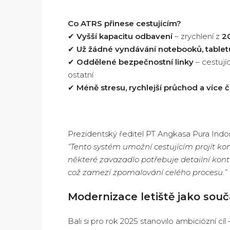
Co ATRS přinese cestujícím?
✔
Vyšší kapacitu odbavení
– zrychlení z
2
✔
Už žádné vyndávání notebooků, table
✔
Oddělené bezpečnostní linky
– cestují
ostatní
✔
Méně stresu, rychlejší průchod a více 
Prezidentský ředitel PT Angkasa Pura Indo
“Tento systém umožní cestujícím projít k
některé zavazadlo potřebuje detailní kont
což zamezí zpomalování celého procesu.”
Modernizace letiště jako součá
Bali si pro rok 2025 stanovilo ambiciózní cíl