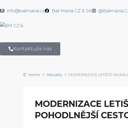
info@balimania.cz
Bali Mania CZ & SK
@Balimania.
Kontaktujte nás
Home
Aktuality
MODERNIZACE LETIŠTĚ NA BALI
MODERNIZACE LETIŠ
POHODLNĚJŠÍ CESTO