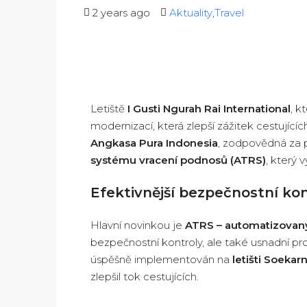
2 years ago
Aktuality
,
Travel
Letiště
I Gusti Ngurah Rai International
, k
modernizací, která zlepší zážitek cestujícíc
Angkasa Pura Indonesia
, zodpovědná za p
systému vracení podnosů (ATRS)
, který 
Efektivnější bezpečnostní kon
Hlavní novinkou je
ATRS – automatizovan
bezpečnostní kontroly, ale také usnadní pr
úspěšně implementován na
letišti Soekar
zlepšil tok cestujících.