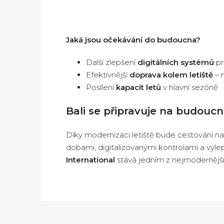
Jaká jsou očekávání do budoucna?
Další zlepšení
digitálních systémů
pr
Efektivnější
doprava kolem letiště
– 
Posílení
kapacit letů
v hlavní sezóně
Bali se připravuje na budouc
Díky modernizaci letiště bude cestování na B
dobami, digitalizovanými kontrolami a vylep
International
stává jedním z nejmodernějšíc