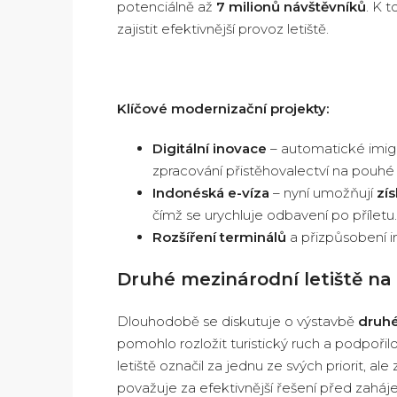
potenciálně až
7 milionů návštěvníků
. K t
zajistit efektivnější provoz letiště.
Klíčové modernizační projekty:
Digitální inovace
– automatické imigr
zpracování přistěhovalectví na pouh
Indonéská e-víza
– nyní umožňují
zí
čímž se urychluje odbavení po příletu.
Rozšíření terminálů
a přizpůsobení in
Druhé mezinárodní letiště na 
Dlouhodobě se diskutuje o výstavbě
druhé
pomohlo rozložit turistický ruch a podpořil
letiště označil za jednu ze svých priorit, a
považuje za efektivnější řešení před zaháj