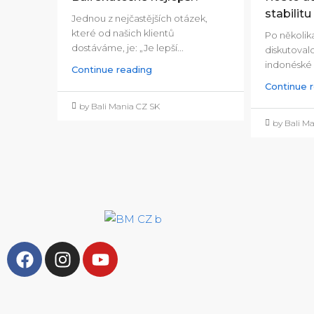
stabilit
Jednou z nejčastějších otázek,
které od našich klientů
Po několik
dostáváme, je: „Je lepší...
diskutoval
indonéské r
Continue reading
Continue 
by Bali Mania CZ SK
by Bali M