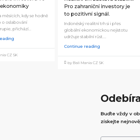
u ekonomiky
Pro zahraniční investory je
to pozitivní signál.
a měsících, kdy se hodně
o o oslabování
Indonéský realitní trh si i přes
upie, přichází...
globální ekonomickou nejistotu
udržuje stabilní růst....
reading
Continue reading
ania CZ SK
by Bali Mania CZ SK
Odebíra
Buďte vždy v obr
získejte nejnověj