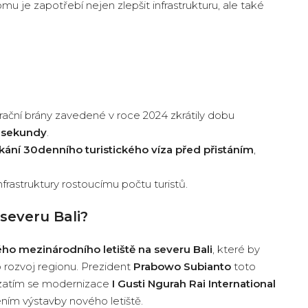
omu je zapotřebí nejen zlepšit infrastrukturu, ale také
ační brány zavedené v roce 2024 zkrátily dobu
é
sekundy
.
skání 30denního turistického víza před přistáním
,
frastruktury rostoucímu počtu turistů.
severu Bali?
ho mezinárodního letiště na severu Bali
, které by
o rozvoj regionu. Prezident
Prabowo Subianto
toto
le zatím se modernizace
I Gusti Ngurah Rai International
ením výstavby nového letiště.