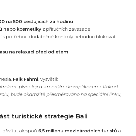
00 na 500 cestujících za hodinu
tů nebo kosmetiky
z příručních zavazadel
cí s potřebou dodatečné kontroly nebudou blokovat
času na relaxaci před odletem
nesia,
Faik Fahmi
, vysvětlil:
ontrolami plynuleji a s menšími komplikacemi. Pokud
rolu, bude okamžitě přesměrováno na speciální linku,
st turistické strategie Bali
 – přivítat alespoň
6,5 milionu mezinárodních turistů
a